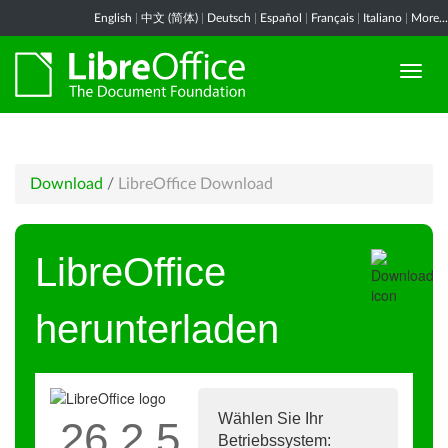
English
|
中文 (简体)
|
Deutsch
|
Español
|
Français
|
Italiano
|
More...
Download
/
LibreOffice Download
LibreOffice
herunterladen
Wählen Sie Ihr
26.2.5
Betriebssystem: