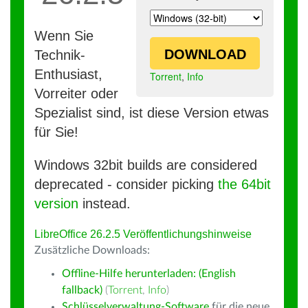
Wenn Sie
DOWNLOAD
Technik-
Enthusiast,
Torrent
,
Info
Vorreiter oder
Spezialist sind, ist diese Version etwas
für Sie!
Windows 32bit builds are considered
deprecated - consider picking
the 64bit
version
instead.
LibreOffice 26.2.5 Veröffentlichungshinweise
Zusätzliche Downloads:
Offline-Hilfe herunterladen: (English
fallback)
(
Torrent
,
Info
)
Schlüsselverwaltung-Software
für die neue