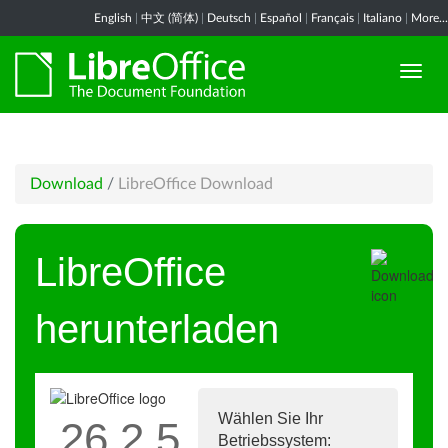
English
|
中文 (简体)
|
Deutsch
|
Español
|
Français
|
Italiano
|
More...
Download
/
LibreOffice Download
LibreOffice
herunterladen
Wählen Sie Ihr
26.2.5
Betriebssystem: