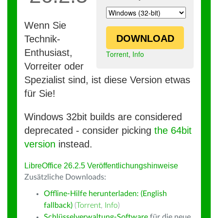
Wenn Sie
DOWNLOAD
Technik-
Enthusiast,
Torrent
,
Info
Vorreiter oder
Spezialist sind, ist diese Version etwas
für Sie!
Windows 32bit builds are considered
deprecated - consider picking
the 64bit
version
instead.
LibreOffice 26.2.5 Veröffentlichungshinweise
Zusätzliche Downloads:
Offline-Hilfe herunterladen: (English
fallback)
(
Torrent
,
Info
)
Schlüsselverwaltung-Software
für die neue