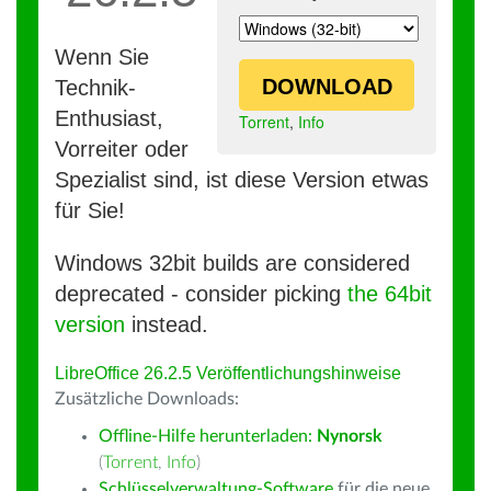
Wenn Sie
DOWNLOAD
Technik-
Enthusiast,
Torrent
,
Info
Vorreiter oder
Spezialist sind, ist diese Version etwas
für Sie!
Windows 32bit builds are considered
deprecated - consider picking
the 64bit
version
instead.
LibreOffice 26.2.5 Veröffentlichungshinweise
Zusätzliche Downloads:
Offline-Hilfe herunterladen:
Nynorsk
(
Torrent
,
Info
)
Schlüsselverwaltung-Software
für die neue