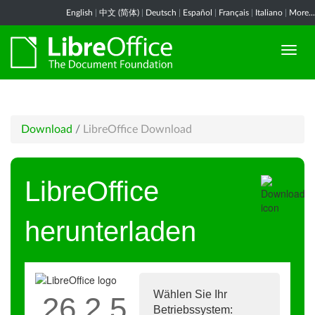
English
|
中文 (简体)
|
Deutsch
|
Español
|
Français
|
Italiano
|
More...
Download
/
LibreOffice Download
LibreOffice
herunterladen
Wählen Sie Ihr
26.2.5
Betriebssystem: