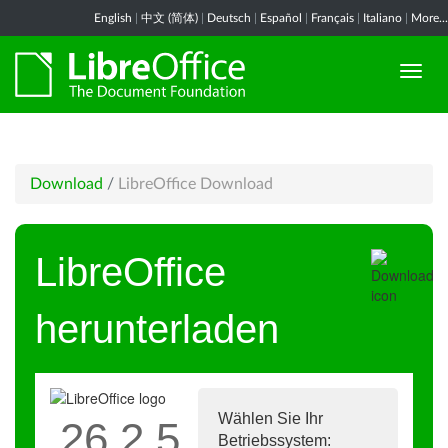
English
|
中文 (简体)
|
Deutsch
|
Español
|
Français
|
Italiano
|
More...
Download
/
LibreOffice Download
LibreOffice
herunterladen
Wählen Sie Ihr
26.2.5
Betriebssystem: