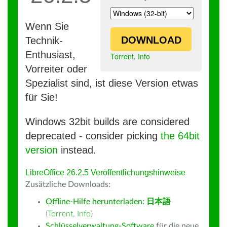
Wenn Sie
DOWNLOAD
Technik-
Enthusiast,
Torrent
,
Info
Vorreiter oder
Spezialist sind, ist diese Version etwas
für Sie!
Windows 32bit builds are considered
deprecated - consider picking
the 64bit
version
instead.
LibreOffice 26.2.5 Veröffentlichungshinweise
Zusätzliche Downloads:
Offline-Hilfe herunterladen:
日本語
(
Torrent
,
Info
)
Schlüsselverwaltung-Software
für die neue