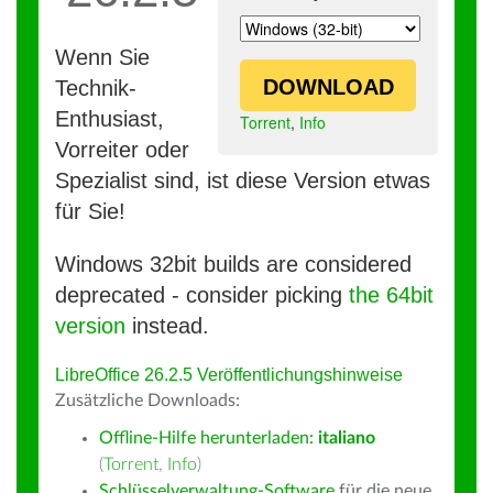
Wenn Sie
DOWNLOAD
Technik-
Enthusiast,
Torrent
,
Info
Vorreiter oder
Spezialist sind, ist diese Version etwas
für Sie!
Windows 32bit builds are considered
deprecated - consider picking
the 64bit
version
instead.
LibreOffice 26.2.5 Veröffentlichungshinweise
Zusätzliche Downloads:
Offline-Hilfe herunterladen:
italiano
(
Torrent
,
Info
)
Schlüsselverwaltung-Software
für die neue