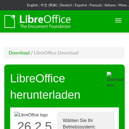
English
|
中文 (简体)
|
Deutsch
|
Español
|
Français
|
Italiano
|
More...
Download
/
LibreOffice Download
LibreOffice
herunterladen
Wählen Sie Ihr
26.2.5
Betriebssystem: