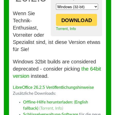
Wenn Sie
DOWNLOAD
Technik-
Enthusiast,
Torrent
,
Info
Vorreiter oder
Spezialist sind, ist diese Version etwas
für Sie!
Windows 32bit builds are considered
deprecated - consider picking
the 64bit
version
instead.
LibreOffice 26.2.5 Veröffentlichungshinweise
Zusätzliche Downloads:
Offline-Hilfe herunterladen: (English
fallback)
(
Torrent
,
Info
)
Schlüsselverwaltung-Software
für die neue