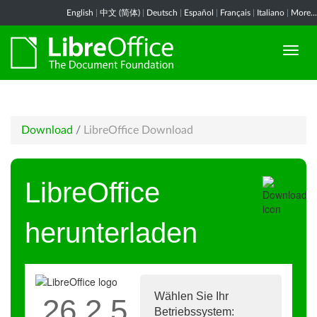
English
|
中文 (简体)
|
Deutsch
|
Español
|
Français
|
Italiano
|
More...
Download
/
LibreOffice Download
LibreOffice
herunterladen
Wählen Sie Ihr
26.2.5
Betriebssystem: