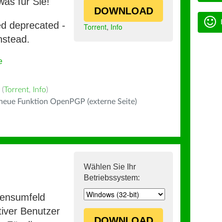
was für Sie!
DOWNLOAD
ed deprecated -
Torrent
,
Info
nstead.
e
(
Torrent
,
Info
)
 neue Funktion OpenPGP (externe Seite)
Wählen Sie Ihr
Betriebssystem:
mensumfeld
iver Benutzer
DOWNLOAD