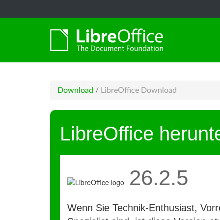
Download
/
LibreOffice Download
LibreOffice herunt
26.2.5
Wenn Sie Technik-Enthusiast, Vorre