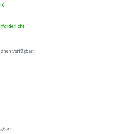
h)
forderlich)
ionen verfügbar:
gbar: