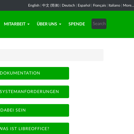
English
|
中文 (简体)
|
Deutsch
|
Español
|
Français
|
Italiano
|
More...
MITARBEIT
ÜBER UNS
SPENDE
DOKUMENTATION
SYSTEMANFORDERUNGEN
DABEI SEIN
WAS IST LIBREOFFICE?