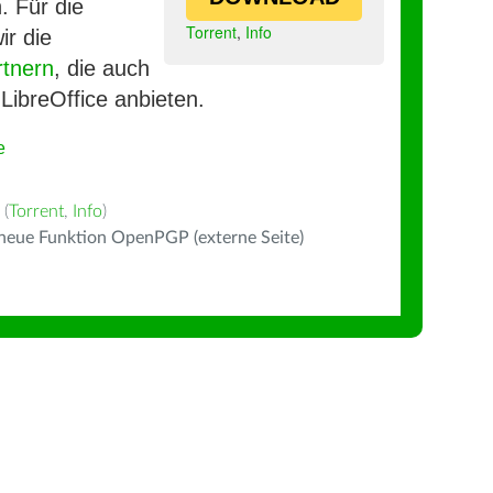
. Für die
Torrent
,
Info
ir die
rtnern
, die auch
LibreOffice anbieten.
e
(
Torrent
,
Info
)
 neue Funktion OpenPGP (externe Seite)