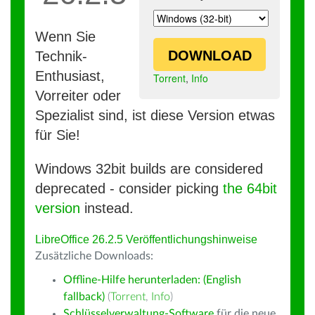
Wenn Sie
DOWNLOAD
Technik-
Enthusiast,
Torrent
,
Info
Vorreiter oder
Spezialist sind, ist diese Version etwas
für Sie!
Windows 32bit builds are considered
deprecated - consider picking
the 64bit
version
instead.
LibreOffice 26.2.5 Veröffentlichungshinweise
Zusätzliche Downloads:
Offline-Hilfe herunterladen: (English
fallback)
(
Torrent
,
Info
)
Schlüsselverwaltung-Software
für die neue