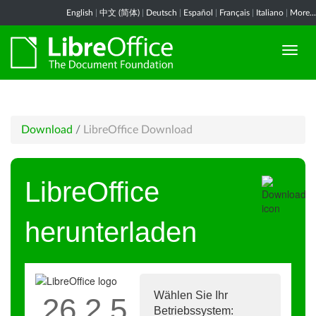
English
|
中文 (简体)
|
Deutsch
|
Español
|
Français
|
Italiano
|
More...
Download
/
LibreOffice Download
LibreOffice
herunterladen
Wählen Sie Ihr
26.2.5
Betriebssystem: