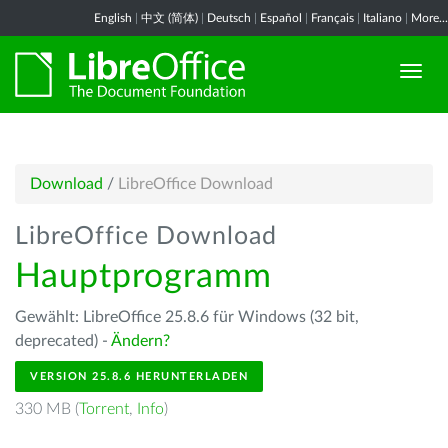
English
|
中文 (简体)
|
Deutsch
|
Español
|
Français
|
Italiano
|
More...
Download
/
LibreOffice Download
LibreOffice Download
Hauptprogramm
Gewählt: LibreOffice 25.8.6 für Windows (32 bit,
deprecated) -
Ändern?
VERSION 25.8.6 HERUNTERLADEN
330 MB (
Torrent
,
Info
)