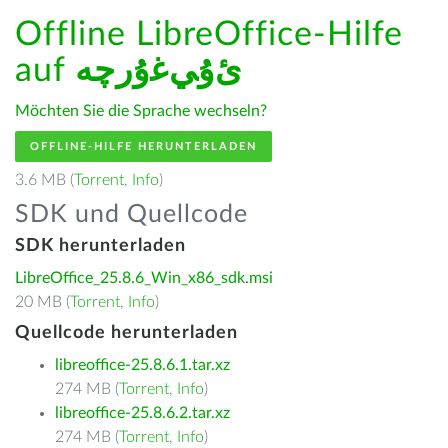
Offline LibreOffice-Hilfe
auf
ﺉۇﻲﻏۇﺭچە
Möchten Sie die Sprache wechseln?
OFFLINE-HILFE HERUNTERLADEN
3.6 MB (
Torrent
,
Info
)
SDK und Quellcode
SDK herunterladen
LibreOffice_25.8.6_Win_x86_sdk.msi
20 MB (
Torrent
,
Info
)
Quellcode herunterladen
libreoffice-25.8.6.1.tar.xz
274 MB (
Torrent
,
Info
)
libreoffice-25.8.6.2.tar.xz
274 MB (
Torrent
,
Info
)