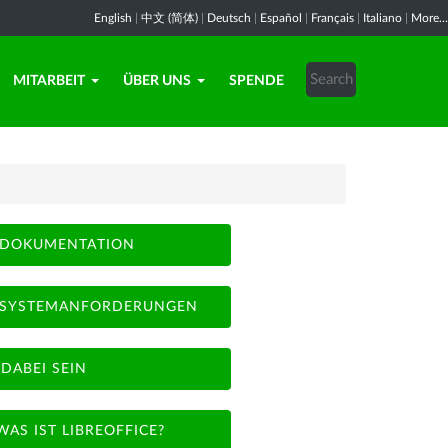
English
|
中文 (简体)
|
Deutsch
|
Español
|
Français
|
Italiano
|
More...
MITARBEIT
ÜBER UNS
SPENDE
DOKUMENTATION
SYSTEMANFORDERUNGEN
DABEI SEIN
WAS IST LIBREOFFICE?