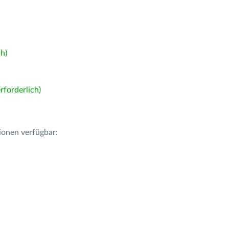
h)
forderlich)
ionen verfügbar: