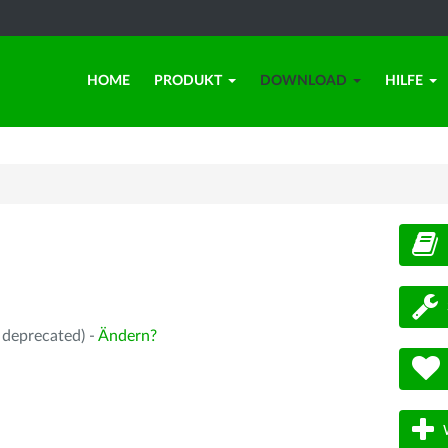
HOME
PRODUKT
DOWNLOAD
HILFE
d
 deprecated) -
Ändern?