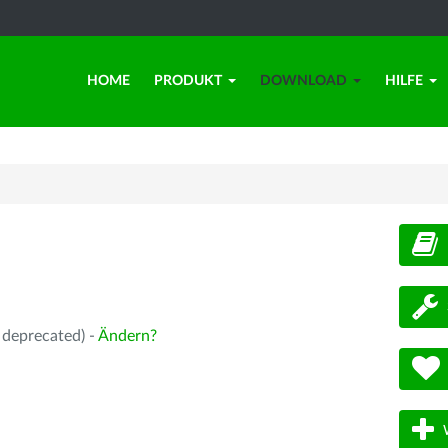
HOME
PRODUKT
DOWNLOAD
HILFE
d
 deprecated) -
Ändern?