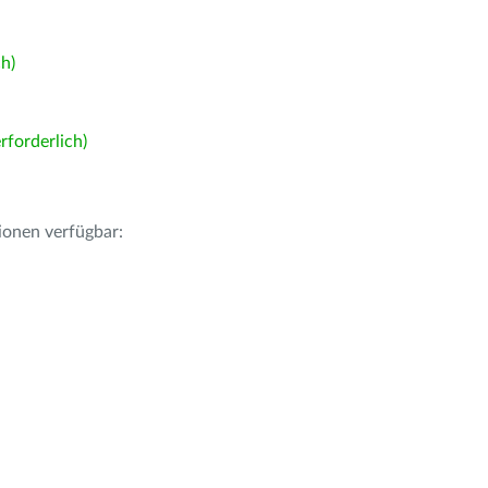
h)
forderlich)
ionen verfügbar: