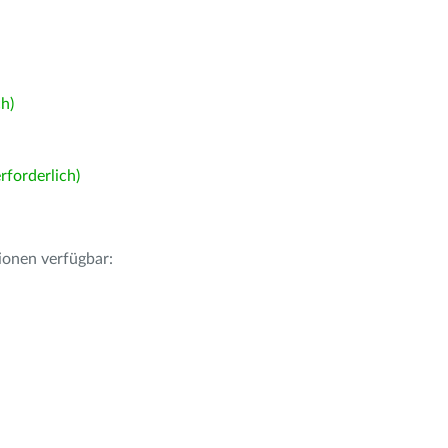
h)
forderlich)
ionen verfügbar: