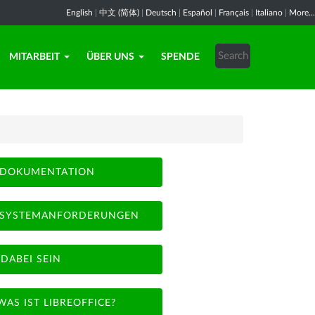
English
|
中文 (简体)
|
Deutsch
|
Español
|
Français
|
Italiano
|
More...
MITARBEIT
ÜBER UNS
SPENDE
DOKUMENTATION
SYSTEMANFORDERUNGEN
DABEI SEIN
WAS IST LIBREOFFICE?