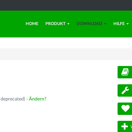
HOME
PRODUKT
DOWNLOAD
HILFE
d
 deprecated) -
Ändern?