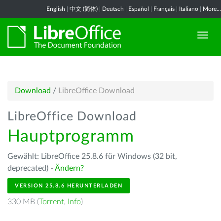
English
|
中文 (简体)
|
Deutsch
|
Español
|
Français
|
Italiano
|
More...
Download
/
LibreOffice Download
LibreOffice Download
Hauptprogramm
Gewählt: LibreOffice 25.8.6 für Windows (32 bit,
deprecated) -
Ändern?
VERSION 25.8.6 HERUNTERLADEN
330 MB (
Torrent
,
Info
)