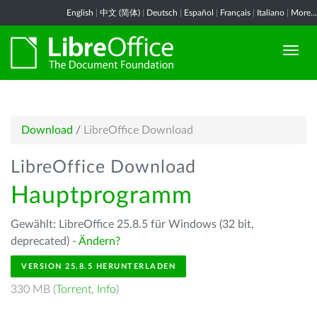
English
|
中文 (简体)
|
Deutsch
|
Español
|
Français
|
Italiano
|
More...
Download
/
LibreOffice Download
LibreOffice Download
Hauptprogramm
Gewählt: LibreOffice 25.8.5 für Windows (32 bit,
deprecated) -
Ändern?
VERSION 25.8.5 HERUNTERLADEN
330 MB (
Torrent
,
Info
)