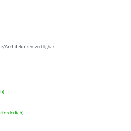
me/Architekturen verfügbar:
h)
forderlich)