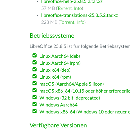
libreoffice-help-25.8.5.2.tar.xz
57 MB (
Torrent
,
Info
)
libreoffice-translations-25.8.5.2.tar.xz
223 MB (
Torrent
,
Info
)
Betriebssysteme
LibreOffice 25.8.5 ist für folgende Betriebssyste
Linux Aarch64 (deb)
Linux Aarch64 (rpm)
Linux x64 (deb)
Linux x64 (rpm)
macOS (Aarch64/Apple Silicon)
macOS x86_64 (10.15 oder höher erforderlic
Windows (32 bit, deprecated)
Windows Aarch64
Windows x86_64 (Windows 10 oder neuer er
Verfügbare Versionen