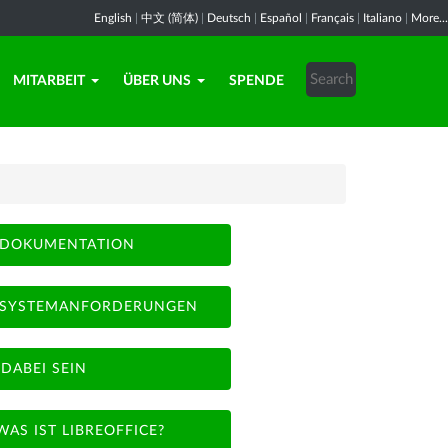
English
|
中文 (简体)
|
Deutsch
|
Español
|
Français
|
Italiano
|
More...
MITARBEIT
ÜBER UNS
SPENDE
DOKUMENTATION
SYSTEMANFORDERUNGEN
DABEI SEIN
WAS IST LIBREOFFICE?