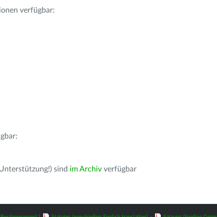
ionen verfügbar:
gbar:
 Unterstützung!) sind
im Archiv
verfügbar
z-Bestimmungen)
|
Statutes (non-binding English translation)
-
Satzung (binding Germ