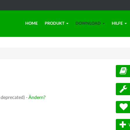
HOME
PRODUKT
DOWNLOAD
HILFE
d
 deprecated) -
Ändern?