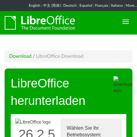
English
|
中文 (简体)
|
Deutsch
|
Español
|
Français
|
Italiano
|
More...
Download
/
LibreOffice Download
LibreOffice
herunterladen
Wählen Sie Ihr
26.2.5
Betriebssystem: