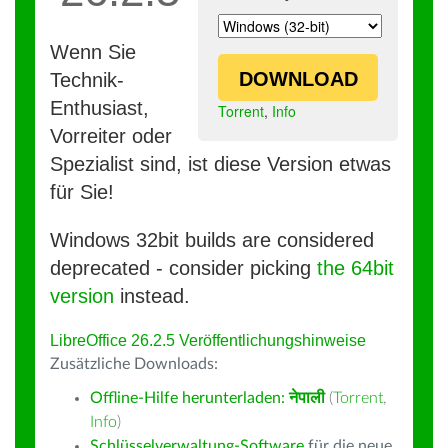
Wenn Sie
DOWNLOAD
Technik-
Enthusiast,
Torrent
,
Info
Vorreiter oder
Spezialist sind, ist diese Version etwas
für Sie!
Windows 32bit builds are considered
deprecated - consider picking
the 64bit
version
instead.
LibreOffice 26.2.5 Veröffentlichungshinweise
Zusätzliche Downloads:
Offline-Hilfe herunterladen:
नेपाली
(
Torrent
,
Info
)
Schlüsselverwaltung-Software
für die neue