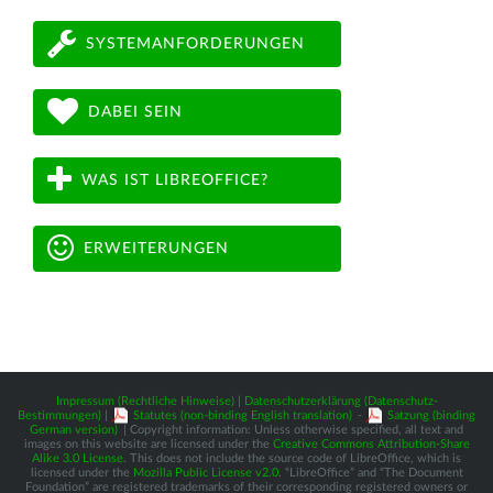
SYSTEMANFORDERUNGEN
DABEI SEIN
WAS IST LIBREOFFICE?
ERWEITERUNGEN
Impressum (Rechtliche Hinweise)
|
Datenschutzerklärung (Datenschutz-
Bestimmungen)
|
Statutes (non-binding English translation)
-
Satzung (binding
German version)
| Copyright information: Unless otherwise specified, all text and
images on this website are licensed under the
Creative Commons Attribution-Share
Alike 3.0 License
. This does not include the source code of LibreOffice, which is
licensed under the
Mozilla Public License v2.0
. “LibreOffice” and “The Document
Foundation” are registered trademarks of their corresponding registered owners or