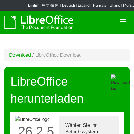
English
|
中文 (简体)
|
Deutsch
|
Español
|
Français
|
Italiano
|
More...
Download
/
LibreOffice Download
LibreOffice
herunterladen
Wählen Sie Ihr
26.2.5
Betriebssystem: