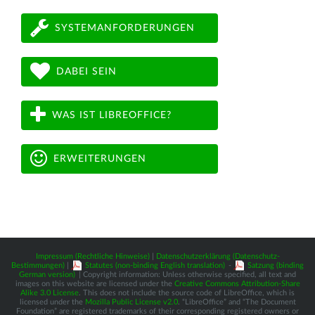
SYSTEMANFORDERUNGEN
DABEI SEIN
WAS IST LIBREOFFICE?
ERWEITERUNGEN
Impressum (Rechtliche Hinweise)
|
Datenschutzerklärung (Datenschutz-
Bestimmungen)
|
Statutes (non-binding English translation)
-
Satzung (binding
German version)
| Copyright information: Unless otherwise specified, all text and
images on this website are licensed under the
Creative Commons Attribution-Share
Alike 3.0 License
. This does not include the source code of LibreOffice, which is
licensed under the
Mozilla Public License v2.0
. “LibreOffice” and “The Document
Foundation” are registered trademarks of their corresponding registered owners or