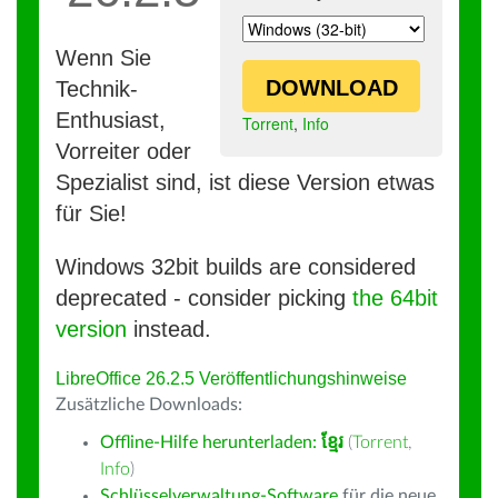
Wenn Sie
DOWNLOAD
Technik-
Enthusiast,
Torrent
,
Info
Vorreiter oder
Spezialist sind, ist diese Version etwas
für Sie!
Windows 32bit builds are considered
deprecated - consider picking
the 64bit
version
instead.
LibreOffice 26.2.5 Veröffentlichungshinweise
Zusätzliche Downloads:
Offline-Hilfe herunterladen:
ខ្មែរ
(
Torrent
,
Info
)
Schlüsselverwaltung-Software
für die neue