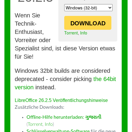
Wenn Sie
DOWNLOAD
Technik-
Enthusiast,
Torrent
,
Info
Vorreiter oder
Spezialist sind, ist diese Version etwas
für Sie!
Windows 32bit builds are considered
deprecated - consider picking
the 64bit
version
instead.
LibreOffice 26.2.5 Veröffentlichungshinweise
Zusätzliche Downloads:
Offline-Hilfe herunterladen:
ગુજરાતી
(
Torrent
,
Info
)
Schlüsselverwaltung-Software
für die neue