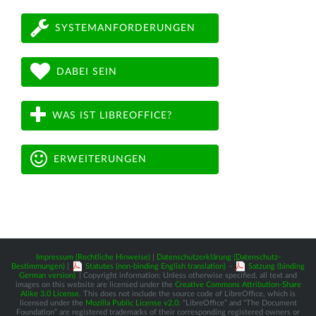
SYSTEMANFORDERUNGEN
DABEI SEIN
WAS IST LIBREOFFICE?
ERWEITERUNGEN
Impressum (Rechtliche Hinweise)
|
Datenschutzerklärung (Datenschutz-
Bestimmungen)
|
Statutes (non-binding English translation)
-
Satzung (binding
German version)
| Copyright information: Unless otherwise specified, all text and
images on this website are licensed under the
Creative Commons Attribution-Share
Alike 3.0 License
. This does not include the source code of LibreOffice, which is
licensed under the
Mozilla Public License v2.0
. “LibreOffice” and “The Document
Foundation” are registered trademarks of their corresponding registered owners or