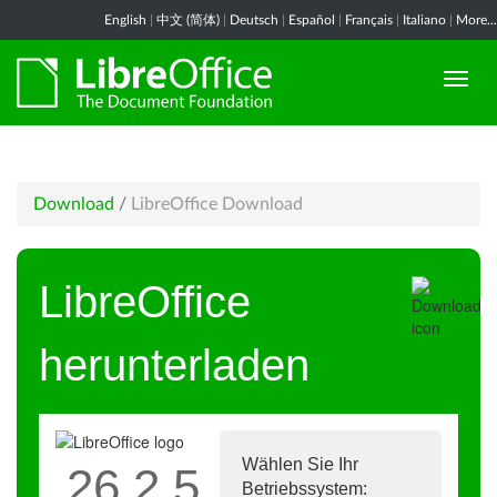
English
|
中文 (简体)
|
Deutsch
|
Español
|
Français
|
Italiano
|
More...
Download
/
LibreOffice Download
LibreOffice
herunterladen
Wählen Sie Ihr
26.2.5
Betriebssystem: