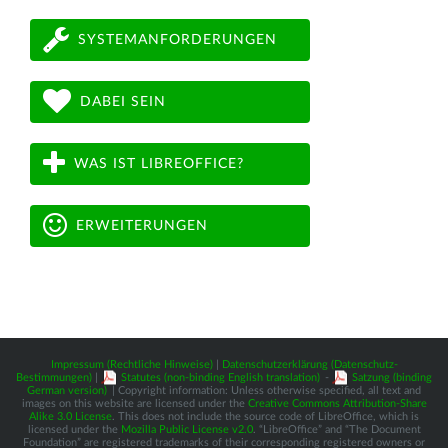
SYSTEMANFORDERUNGEN
DABEI SEIN
WAS IST LIBREOFFICE?
ERWEITERUNGEN
Impressum (Rechtliche Hinweise)
|
Datenschutzerklärung (Datenschutz-
Bestimmungen)
|
Statutes (non-binding English translation)
-
Satzung (binding
German version)
| Copyright information: Unless otherwise specified, all text and
images on this website are licensed under the
Creative Commons Attribution-Share
Alike 3.0 License
. This does not include the source code of LibreOffice, which is
licensed under the
Mozilla Public License v2.0
. “LibreOffice” and “The Document
Foundation” are registered trademarks of their corresponding registered owners or