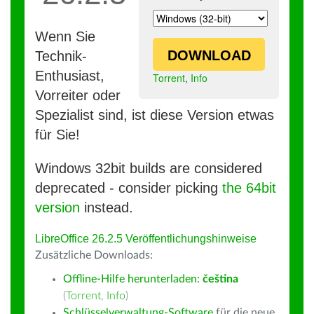
Wenn Sie
DOWNLOAD
Technik-
Enthusiast,
Torrent
,
Info
Vorreiter oder
Spezialist sind, ist diese Version etwas
für Sie!
Windows 32bit builds are considered
deprecated - consider picking
the 64bit
version
instead.
LibreOffice 26.2.5 Veröffentlichungshinweise
Zusätzliche Downloads:
Offline-Hilfe herunterladen:
čeština
(
Torrent
,
Info
)
Schlüsselverwaltung-Software
für die neue