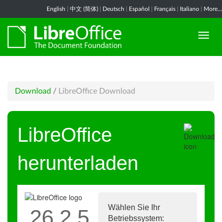
English
|
中文 (简体)
|
Deutsch
|
Español
|
Français
|
Italiano
|
More...
Download
/
LibreOffice Download
LibreOffice
herunterladen
Wählen Sie Ihr
26.2.5
Betriebssystem: