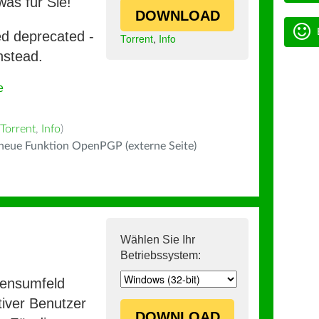
was für Sie!
DOWNLOAD
ed deprecated -
Torrent
,
Info
nstead.
e
Torrent
,
Info
)
 neue Funktion OpenPGP (externe Seite)
Wählen Sie Ihr
Betriebssystem:
mensumfeld
iver Benutzer
DOWNLOAD