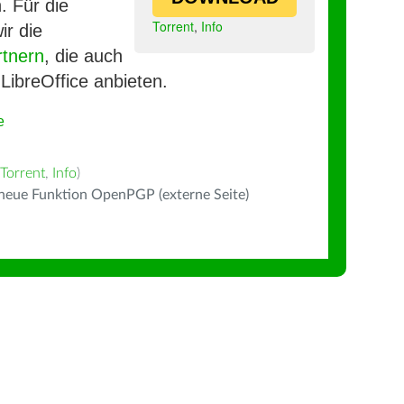
. Für die
Torrent
,
Info
ir die
rtnern
, die auch
LibreOffice anbieten.
e
Torrent
,
Info
)
 neue Funktion OpenPGP (externe Seite)