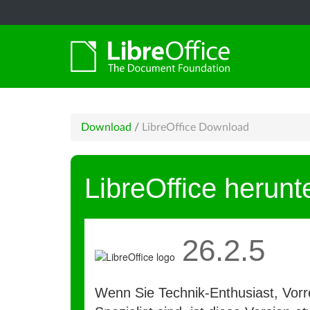
Download
/
LibreOffice Download
LibreOffice herunt
26.2.5
Wenn Sie Technik-Enthusiast, Vorre