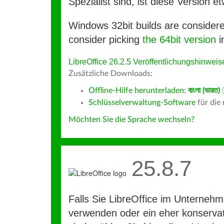
Spezialist sind, ist diese Version et
Windows 32bit builds are consider
consider picking
the 64bit version
i
LibreOffice 26.2.5 Veröffentlichungshinweis
Zusätzliche Downloads:
Offline-Hilfe herunterladen:
বাংলা (ভারত)
(
Schlüsselverwaltung-Software
für die
Möchten Sie die Sprache wechseln?
25.8.7
Falls Sie LibreOffice im Unterneh
verwenden oder ein eher konservat