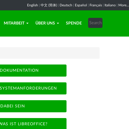
English
|
中文 (简体)
|
Deutsch
|
Español
|
Français
|
Italiano
|
More...
MITARBEIT
ÜBER UNS
SPENDE
DOKUMENTATION
SYSTEMANFORDERUNGEN
DABEI SEIN
WAS IST LIBREOFFICE?