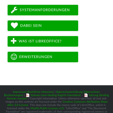
SYSTEMANFORDERUNGEN
DABEI SEIN
WAS IST LIBREOFFICE?
ERWEITERUNGEN
Impressum (Rechtliche Hinweise)
|
Datenschutzerklärung (Datenschutz-
Bestimmungen)
|
Statutes (non-binding English translation)
-
Satzung (binding
German version)
| Copyright information: Unless otherwise specified, all text and
images on this website are licensed under the
Creative Commons Attribution-Share
Alike 3.0 License
. This does not include the source code of LibreOffice, which is
licensed under the
Mozilla Public License v2.0
. “LibreOffice” and “The Document
Foundation” are registered trademarks of their corresponding registered owners or