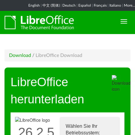
English
|
中文 (简体)
|
Deutsch
|
Español
|
Français
|
Italiano
|
More...
Download
/
LibreOffice Download
LibreOffice
herunterladen
Wählen Sie Ihr
26.2.5
Betriebssystem: