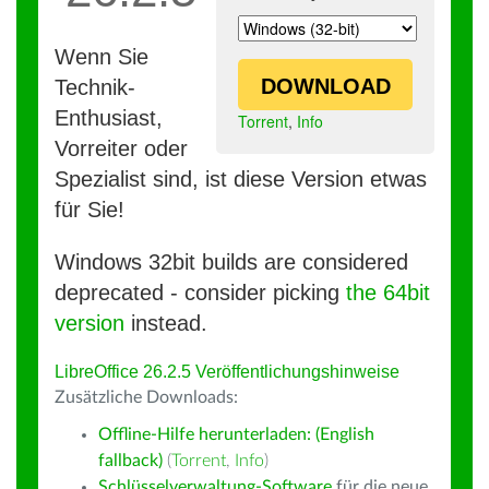
Wenn Sie
DOWNLOAD
Technik-
Enthusiast,
Torrent
,
Info
Vorreiter oder
Spezialist sind, ist diese Version etwas
für Sie!
Windows 32bit builds are considered
deprecated - consider picking
the 64bit
version
instead.
LibreOffice 26.2.5 Veröffentlichungshinweise
Zusätzliche Downloads:
Offline-Hilfe herunterladen: (English
fallback)
(
Torrent
,
Info
)
Schlüsselverwaltung-Software
für die neue