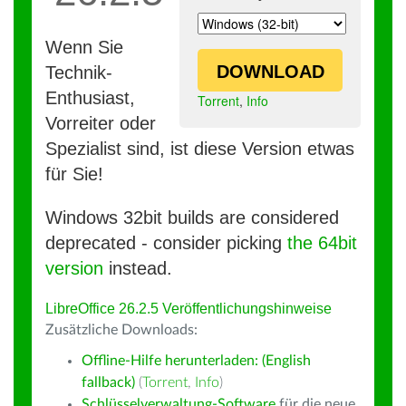
Wenn Sie
DOWNLOAD
Technik-
Enthusiast,
Torrent
,
Info
Vorreiter oder
Spezialist sind, ist diese Version etwas
für Sie!
Windows 32bit builds are considered
deprecated - consider picking
the 64bit
version
instead.
LibreOffice 26.2.5 Veröffentlichungshinweise
Zusätzliche Downloads:
Offline-Hilfe herunterladen: (English
fallback)
(
Torrent
,
Info
)
Schlüsselverwaltung-Software
für die neue