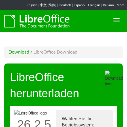
English
|
中文 (简体)
|
Deutsch
|
Español
|
Français
|
Italiano
|
More...
Download
/
LibreOffice Download
LibreOffice
herunterladen
Wählen Sie Ihr
26.2.5
Betriebssystem: