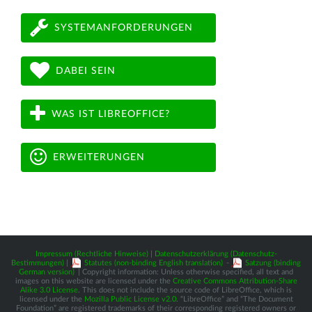
SYSTEMANFORDERUNGEN
DABEI SEIN
WAS IST LIBREOFFICE?
ERWEITERUNGEN
Impressum (Rechtliche Hinweise)
|
Datenschutzerklärung (Datenschutz-
Bestimmungen)
|
Statutes (non-binding English translation)
-
Satzung (binding
German version)
| Copyright information: Unless otherwise specified, all text and
images on this website are licensed under the
Creative Commons Attribution-Share
Alike 3.0 License
. This does not include the source code of LibreOffice, which is
licensed under the
Mozilla Public License v2.0
. “LibreOffice” and “The Document
Foundation” are registered trademarks of their corresponding registered owners or