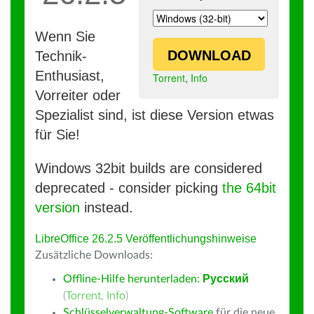
Wenn Sie
DOWNLOAD
Technik-
Enthusiast,
Torrent
,
Info
Vorreiter oder
Spezialist sind, ist diese Version etwas
für Sie!
Windows 32bit builds are considered
deprecated - consider picking
the 64bit
version
instead.
LibreOffice 26.2.5 Veröffentlichungshinweise
Zusätzliche Downloads:
Offline-Hilfe herunterladen:
Русский
(
Torrent
,
Info
)
Schlüsselverwaltung-Software
für die neue