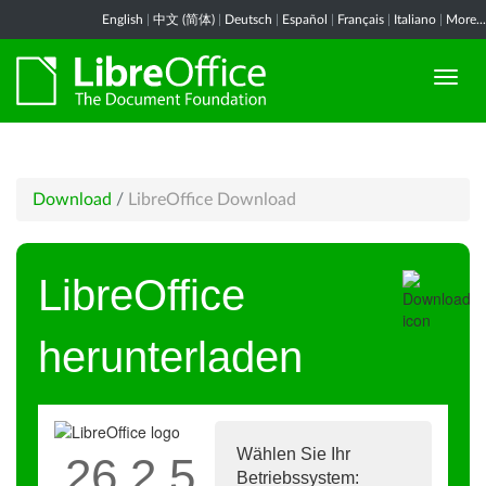
English
|
中文 (简体)
|
Deutsch
|
Español
|
Français
|
Italiano
|
More...
Download
/
LibreOffice Download
LibreOffice
herunterladen
Wählen Sie Ihr
26.2.5
Betriebssystem: