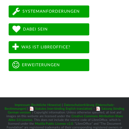
SYSTEMANFORDERUNGEN
DABEI SEIN
WAS IST LIBREOFFICE?
ERWEITERUNGEN
Impressum (Rechtliche Hinweise)
|
Datenschutzerklärung (Datenschutz-
Bestimmungen)
|
Statutes (non-binding English translation)
-
Satzung (binding
German version)
| Copyright information: Unless otherwise specified, all text and
images on this website are licensed under the
Creative Commons Attribution-Share
Alike 3.0 License
. This does not include the source code of LibreOffice, which is
licensed under the
Mozilla Public License v2.0
. “LibreOffice” and “The Document
Foundation” are registered trademarks of their corresponding registered owners or