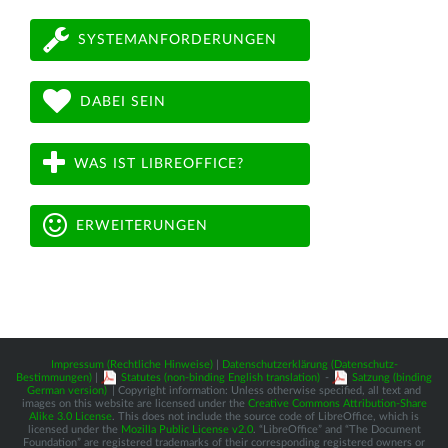
SYSTEMANFORDERUNGEN
DABEI SEIN
WAS IST LIBREOFFICE?
ERWEITERUNGEN
Impressum (Rechtliche Hinweise)
|
Datenschutzerklärung (Datenschutz-
Bestimmungen)
|
Statutes (non-binding English translation)
-
Satzung (binding
German version)
| Copyright information: Unless otherwise specified, all text and
images on this website are licensed under the
Creative Commons Attribution-Share
Alike 3.0 License
. This does not include the source code of LibreOffice, which is
licensed under the
Mozilla Public License v2.0
. “LibreOffice” and “The Document
Foundation” are registered trademarks of their corresponding registered owners or