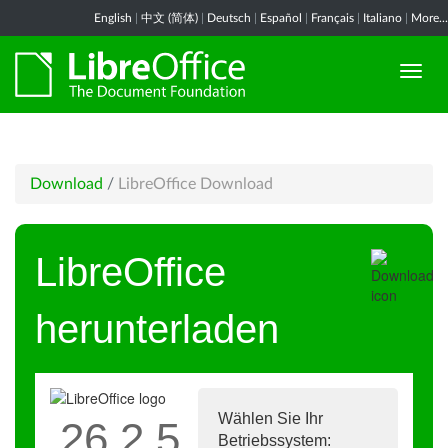
English
|
中文 (简体)
|
Deutsch
|
Español
|
Français
|
Italiano
|
More...
Download
/
LibreOffice Download
LibreOffice
herunterladen
Wählen Sie Ihr
26.2.5
Betriebssystem: