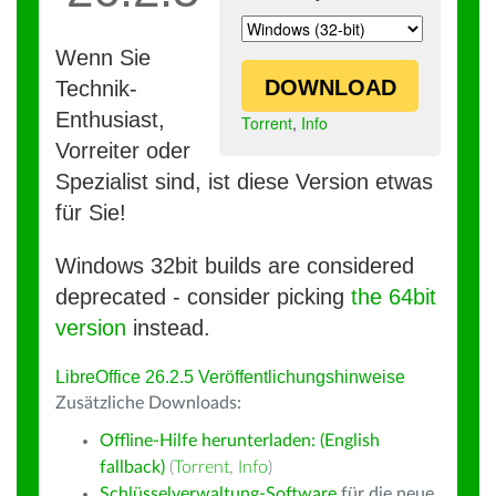
Wenn Sie
DOWNLOAD
Technik-
Enthusiast,
Torrent
,
Info
Vorreiter oder
Spezialist sind, ist diese Version etwas
für Sie!
Windows 32bit builds are considered
deprecated - consider picking
the 64bit
version
instead.
LibreOffice 26.2.5 Veröffentlichungshinweise
Zusätzliche Downloads:
Offline-Hilfe herunterladen: (English
fallback)
(
Torrent
,
Info
)
Schlüsselverwaltung-Software
für die neue