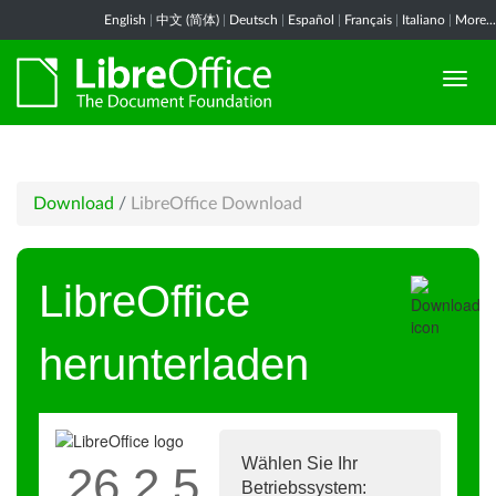
English
|
中文 (简体)
|
Deutsch
|
Español
|
Français
|
Italiano
|
More...
Download
/
LibreOffice Download
LibreOffice
herunterladen
Wählen Sie Ihr
26.2.5
Betriebssystem: