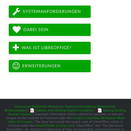
SYSTEMANFORDERUNGEN
DABEI SEIN
WAS IST LIBREOFFICE?
ERWEITERUNGEN
Impressum (Rechtliche Hinweise)
|
Datenschutzerklärung (Datenschutz-
Bestimmungen)
|
Statutes (non-binding English translation)
-
Satzung (binding
German version)
| Copyright information: Unless otherwise specified, all text and
images on this website are licensed under the
Creative Commons Attribution-Share
Alike 3.0 License
. This does not include the source code of LibreOffice, which is
licensed under the
Mozilla Public License v2.0
. “LibreOffice” and “The Document
Foundation” are registered trademarks of their corresponding registered owners or