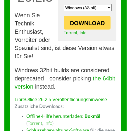
Wenn Sie
DOWNLOAD
Technik-
Enthusiast,
Torrent
,
Info
Vorreiter oder
Spezialist sind, ist diese Version etwas
für Sie!
Windows 32bit builds are considered
deprecated - consider picking
the 64bit
version
instead.
LibreOffice 26.2.5 Veröffentlichungshinweise
Zusätzliche Downloads:
Offline-Hilfe herunterladen:
Bokmål
(
Torrent
,
Info
)
Schlüsselverwaltung-Software
für die neue