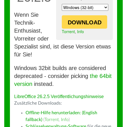
Wenn Sie
DOWNLOAD
Technik-
Enthusiast,
Torrent
,
Info
Vorreiter oder
Spezialist sind, ist diese Version etwas
für Sie!
Windows 32bit builds are considered
deprecated - consider picking
the 64bit
version
instead.
LibreOffice 26.2.5 Veröffentlichungshinweise
Zusätzliche Downloads:
Offline-Hilfe herunterladen: (English
fallback)
(
Torrent
,
Info
)
Schlüsselverwaltung-Software
für die neue