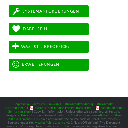
SYSTEMANFORDERUNGEN
DABEI SEIN
WAS IST LIBREOFFICE?
ERWEITERUNGEN
Impressum (Rechtliche Hinweise)
|
Datenschutzerklärung (Datenschutz-
Bestimmungen)
|
Statutes (non-binding English translation)
-
Satzung (binding
German version)
| Copyright information: Unless otherwise specified, all text and
images on this website are licensed under the
Creative Commons Attribution-Share
Alike 3.0 License
. This does not include the source code of LibreOffice, which is
licensed under the
Mozilla Public License v2.0
. “LibreOffice” and “The Document
Foundation” are registered trademarks of their corresponding registered owners or