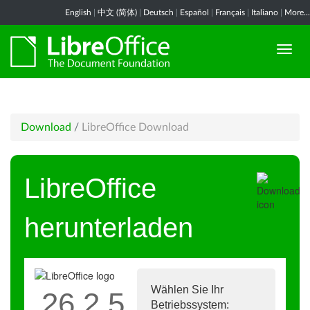
English
|
中文 (简体)
|
Deutsch
|
Español
|
Français
|
Italiano
|
More...
Download
/
LibreOffice Download
LibreOffice
herunterladen
Wählen Sie Ihr
26.2.5
Betriebssystem: