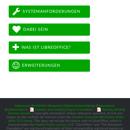
SYSTEMANFORDERUNGEN
DABEI SEIN
WAS IST LIBREOFFICE?
ERWEITERUNGEN
Impressum (Rechtliche Hinweise)
|
Datenschutzerklärung (Datenschutz-
Bestimmungen)
|
Statutes (non-binding English translation)
-
Satzung (binding
German version)
| Copyright information: Unless otherwise specified, all text and
images on this website are licensed under the
Creative Commons Attribution-Share
Alike 3.0 License
. This does not include the source code of LibreOffice, which is
licensed under the
Mozilla Public License v2.0
. “LibreOffice” and “The Document
Foundation” are registered trademarks of their corresponding registered owners or