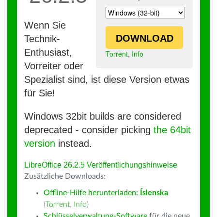
Wenn Sie
DOWNLOAD
Technik-
Enthusiast,
Torrent
,
Info
Vorreiter oder
Spezialist sind, ist diese Version etwas
für Sie!
Windows 32bit builds are considered
deprecated - consider picking
the 64bit
version
instead.
LibreOffice 26.2.5 Veröffentlichungshinweise
Zusätzliche Downloads:
Offline-Hilfe herunterladen:
Íslenska
(
Torrent
,
Info
)
Schlüsselverwaltung-Software
für die neue