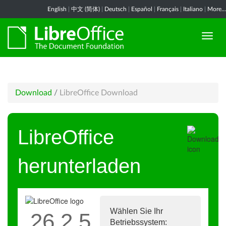
English
|
中文 (简体)
|
Deutsch
|
Español
|
Français
|
Italiano
|
More...
Download
/
LibreOffice Download
LibreOffice
herunterladen
Wählen Sie Ihr
26.2.5
Betriebssystem: