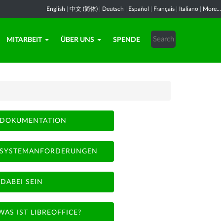
English
|
中文 (简体)
|
Deutsch
|
Español
|
Français
|
Italiano
|
More...
MITARBEIT
ÜBER UNS
SPENDE
DOKUMENTATION
SYSTEMANFORDERUNGEN
DABEI SEIN
WAS IST LIBREOFFICE?