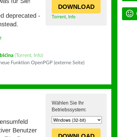
was für Sie!
DOWNLOAD
ed deprecated -
Torrent
,
Info
nstead.
e
bšćina
(
Torrent
,
Info
)
 neue Funktion OpenPGP (externe Seite)
Wählen Sie Ihr
Betriebssystem:
mensumfeld
iver Benutzer
DOWNLOAD