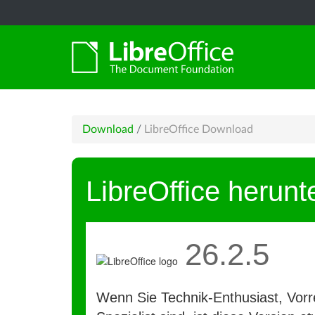
Download
/
LibreOffice Download
LibreOffice herunt
26.2.5
Wenn Sie Technik-Enthusiast, Vorre