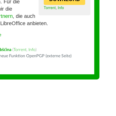
. Für die
Torrent
,
Info
ir die
rtnern
, die auch
LibreOffice anbieten.
e
bšćina
(
Torrent
,
Info
)
 neue Funktion OpenPGP (externe Seite)