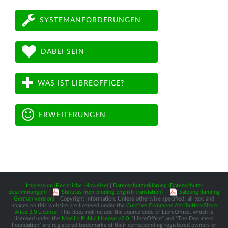
SYSTEMANFORDERUNGEN
DABEI SEIN
WAS IST LIBREOFFICE?
ERWEITERUNGEN
Impressum (Rechtliche Hinweise)
|
Datenschutzerklärung (Datenschutz-
Bestimmungen)
|
Statutes (non-binding English translation)
-
Satzung (binding
German version)
| Copyright information: Unless otherwise specified, all text and
images on this website are licensed under the
Creative Commons Attribution-Share
Alike 3.0 License
. This does not include the source code of LibreOffice, which is
licensed under the
Mozilla Public License v2.0
. “LibreOffice” and “The Document
Foundation” are registered trademarks of their corresponding registered owners or