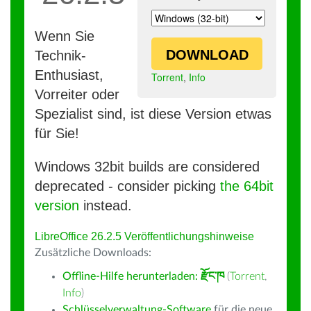
Wenn Sie
DOWNLOAD
Technik-
Enthusiast,
Torrent
,
Info
Vorreiter oder
Spezialist sind, ist diese Version etwas
für Sie!
Windows 32bit builds are considered
deprecated - consider picking
the 64bit
version
instead.
LibreOffice 26.2.5 Veröffentlichungshinweise
Zusätzliche Downloads:
Offline-Hilfe herunterladen:
རྫོང་ཁ
(
Torrent
,
Info
)
Schlüsselverwaltung-Software
für die neue