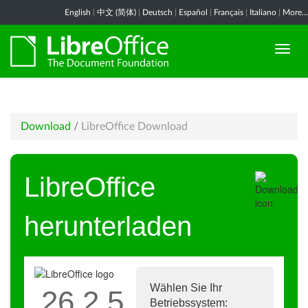
English
|
中文 (简体)
|
Deutsch
|
Español
|
Français
|
Italiano
|
More...
Download
/
LibreOffice Download
LibreOffice
herunterladen
Wählen Sie Ihr
26.2.5
Betriebssystem: