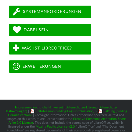
SYSTEMANFORDERUNGEN
DABEI SEIN
WAS IST LIBREOFFICE?
ERWEITERUNGEN
Impressum (Rechtliche Hinweise)
|
Datenschutzerklärung (Datenschutz-
Bestimmungen)
|
Statutes (non-binding English translation)
-
Satzung (binding
German version)
| Copyright information: Unless otherwise specified, all text and
images on this website are licensed under the
Creative Commons Attribution-Share
Alike 3.0 License
. This does not include the source code of LibreOffice, which is
licensed under the
Mozilla Public License v2.0
. “LibreOffice” and “The Document
Foundation” are registered trademarks of their corresponding registered owners or