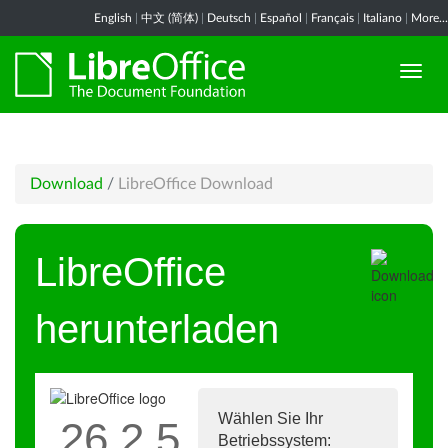
English
|
中文 (简体)
|
Deutsch
|
Español
|
Français
|
Italiano
|
More...
Download
/
LibreOffice Download
LibreOffice
herunterladen
Wählen Sie Ihr
26.2.5
Betriebssystem: