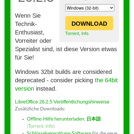
Wenn Sie
DOWNLOAD
Technik-
Enthusiast,
Torrent
,
Info
Vorreiter oder
Spezialist sind, ist diese Version etwas
für Sie!
Windows 32bit builds are considered
deprecated - consider picking
the 64bit
version
instead.
LibreOffice 26.2.5 Veröffentlichungshinweise
Zusätzliche Downloads:
Offline-Hilfe herunterladen:
日本語
(
Torrent
,
Info
)
Schlüsselverwaltung-Software
für die neue