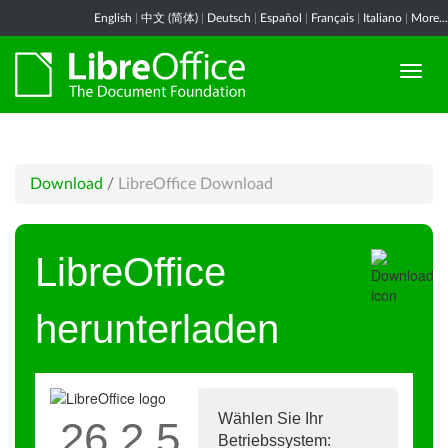
English
|
中文 (简体)
|
Deutsch
|
Español
|
Français
|
Italiano
|
More...
Download
/
LibreOffice Download
LibreOffice
herunterladen
Wählen Sie Ihr
26.2.5
Betriebssystem: