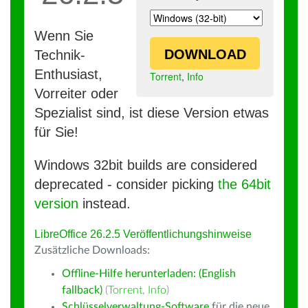
Wenn Sie
DOWNLOAD
Technik-
Enthusiast,
Torrent
,
Info
Vorreiter oder
Spezialist sind, ist diese Version etwas
für Sie!
Windows 32bit builds are considered
deprecated - consider picking
the 64bit
version
instead.
LibreOffice 26.2.5 Veröffentlichungshinweise
Zusätzliche Downloads:
Offline-Hilfe herunterladen: (English
fallback)
(
Torrent
,
Info
)
Schlüsselverwaltung-Software
für die neue