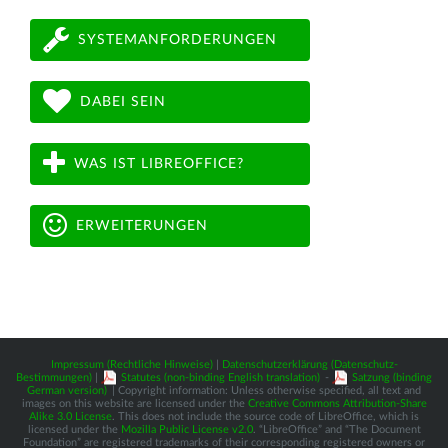
SYSTEMANFORDERUNGEN
DABEI SEIN
WAS IST LIBREOFFICE?
ERWEITERUNGEN
Impressum (Rechtliche Hinweise)
|
Datenschutzerklärung (Datenschutz-
Bestimmungen)
|
Statutes (non-binding English translation)
-
Satzung (binding
German version)
| Copyright information: Unless otherwise specified, all text and
images on this website are licensed under the
Creative Commons Attribution-Share
Alike 3.0 License
. This does not include the source code of LibreOffice, which is
licensed under the
Mozilla Public License v2.0
. “LibreOffice” and “The Document
Foundation” are registered trademarks of their corresponding registered owners or