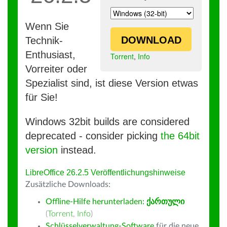
Wenn Sie
DOWNLOAD
Technik-
Enthusiast,
Torrent
,
Info
Vorreiter oder
Spezialist sind, ist diese Version etwas
für Sie!
Windows 32bit builds are considered
deprecated - consider picking
the 64bit
version
instead.
LibreOffice 26.2.5 Veröffentlichungshinweise
Zusätzliche Downloads:
Offline-Hilfe herunterladen:
ქართული
(
Torrent
,
Info
)
Schlüsselverwaltung-Software
für die neue