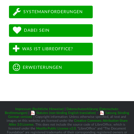
SYSTEMANFORDERUNGEN
DABEI SEIN
WAS IST LIBREOFFICE?
ERWEITERUNGEN
Impressum (Rechtliche Hinweise)
|
Datenschutzerklärung (Datenschutz-
Bestimmungen)
|
Statutes (non-binding English translation)
-
Satzung (binding
German version)
| Copyright information: Unless otherwise specified, all text and
images on this website are licensed under the
Creative Commons Attribution-Share
Alike 3.0 License
. This does not include the source code of LibreOffice, which is
licensed under the
Mozilla Public License v2.0
. “LibreOffice” and “The Document
Foundation” are registered trademarks of their corresponding registered owners or