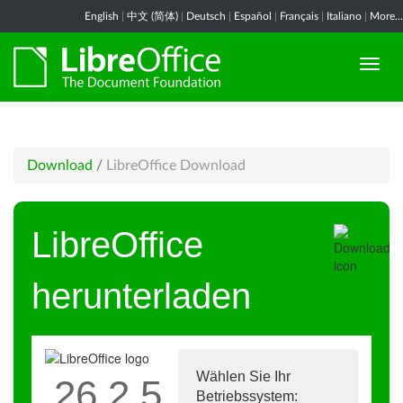
English
|
中文 (简体)
|
Deutsch
|
Español
|
Français
|
Italiano
|
More...
Download
/
LibreOffice Download
LibreOffice
herunterladen
Wählen Sie Ihr
26.2.5
Betriebssystem: