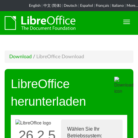
English
|
中文 (简体)
|
Deutsch
|
Español
|
Français
|
Italiano
|
More...
Download
/
LibreOffice Download
LibreOffice
herunterladen
Wählen Sie Ihr
26.2.5
Betriebssystem: