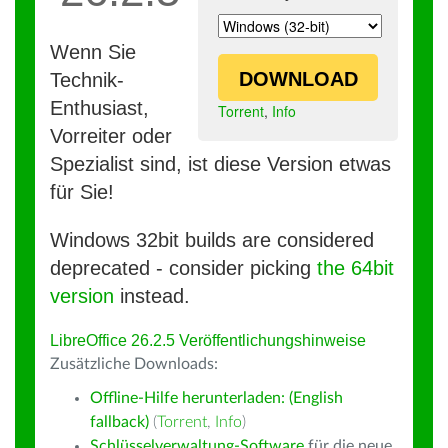
Wenn Sie
DOWNLOAD
Technik-
Enthusiast,
Torrent
,
Info
Vorreiter oder
Spezialist sind, ist diese Version etwas
für Sie!
Windows 32bit builds are considered
deprecated - consider picking
the 64bit
version
instead.
LibreOffice 26.2.5 Veröffentlichungshinweise
Zusätzliche Downloads:
Offline-Hilfe herunterladen: (English
fallback)
(
Torrent
,
Info
)
Schlüsselverwaltung-Software
für die neue