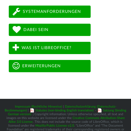
SYSTEMANFORDERUNGEN
DABEI SEIN
WAS IST LIBREOFFICE?
ERWEITERUNGEN
Impressum (Rechtliche Hinweise)
|
Datenschutzerklärung (Datenschutz-
Bestimmungen)
|
Statutes (non-binding English translation)
-
Satzung (binding
German version)
| Copyright information: Unless otherwise specified, all text and
images on this website are licensed under the
Creative Commons Attribution-Share
Alike 3.0 License
. This does not include the source code of LibreOffice, which is
licensed under the
Mozilla Public License v2.0
. “LibreOffice” and “The Document
Foundation” are registered trademarks of their corresponding registered owners or