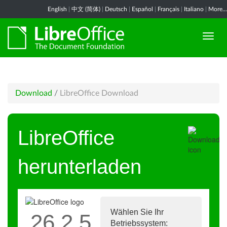
English
|
中文 (简体)
|
Deutsch
|
Español
|
Français
|
Italiano
|
More...
Download
/
LibreOffice Download
LibreOffice
herunterladen
Wählen Sie Ihr
26.2.5
Betriebssystem: