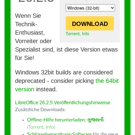
Wenn Sie
DOWNLOAD
Technik-
Enthusiast,
Torrent
,
Info
Vorreiter oder
Spezialist sind, ist diese Version etwas
für Sie!
Windows 32bit builds are considered
deprecated - consider picking
the 64bit
version
instead.
LibreOffice 26.2.5 Veröffentlichungshinweise
Zusätzliche Downloads:
Offline-Hilfe herunterladen:
ગુજરાતી
(
Torrent
,
Info
)
Schlüsselverwaltung-Software
für die neue