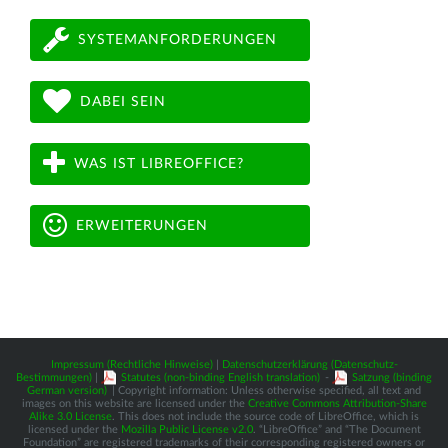
SYSTEMANFORDERUNGEN
DABEI SEIN
WAS IST LIBREOFFICE?
ERWEITERUNGEN
Impressum (Rechtliche Hinweise)
|
Datenschutzerklärung (Datenschutz-
Bestimmungen)
|
Statutes (non-binding English translation)
-
Satzung (binding
German version)
| Copyright information: Unless otherwise specified, all text and
images on this website are licensed under the
Creative Commons Attribution-Share
Alike 3.0 License
. This does not include the source code of LibreOffice, which is
licensed under the
Mozilla Public License v2.0
. “LibreOffice” and “The Document
Foundation” are registered trademarks of their corresponding registered owners or