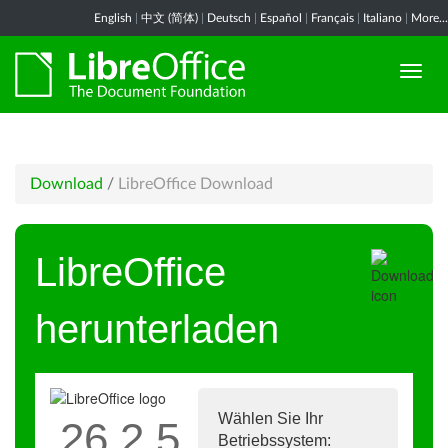
English
|
中文 (简体)
|
Deutsch
|
Español
|
Français
|
Italiano
|
More...
Download
/
LibreOffice Download
LibreOffice
herunterladen
Wählen Sie Ihr
26.2.5
Betriebssystem: