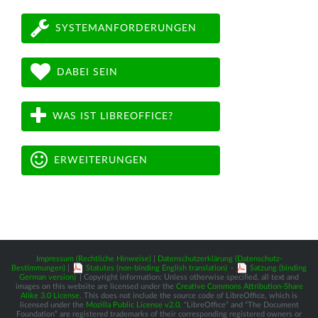
SYSTEMANFORDERUNGEN
DABEI SEIN
WAS IST LIBREOFFICE?
ERWEITERUNGEN
Impressum (Rechtliche Hinweise)
|
Datenschutzerklärung (Datenschutz-
Bestimmungen)
|
Statutes (non-binding English translation)
-
Satzung (binding
German version)
| Copyright information: Unless otherwise specified, all text and
images on this website are licensed under the
Creative Commons Attribution-Share
Alike 3.0 License
. This does not include the source code of LibreOffice, which is
licensed under the
Mozilla Public License v2.0
. “LibreOffice” and “The Document
Foundation” are registered trademarks of their corresponding registered owners or