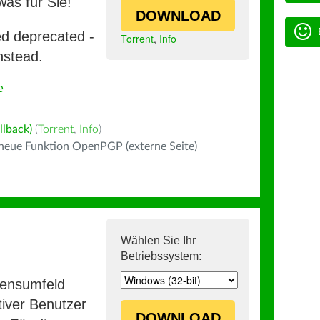
was für Sie!
DOWNLOAD
ed deprecated -
Torrent
,
Info
nstead.
e
llback)
(
Torrent
,
Info
)
 neue Funktion OpenPGP (externe Seite)
Wählen Sie Ihr
Betriebssystem:
mensumfeld
iver Benutzer
DOWNLOAD