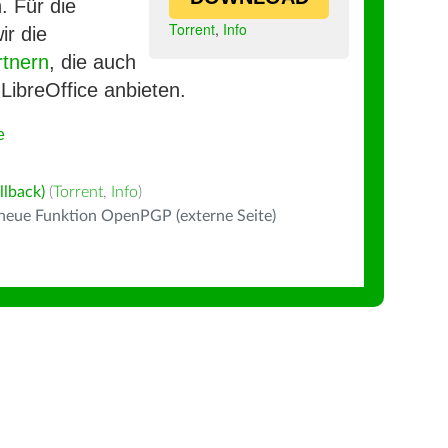
. Für die
Torrent
,
Info
ir die
rtnern
, die auch
LibreOffice anbieten.
e
llback)
(
Torrent
,
Info
)
 neue Funktion OpenPGP (externe Seite)