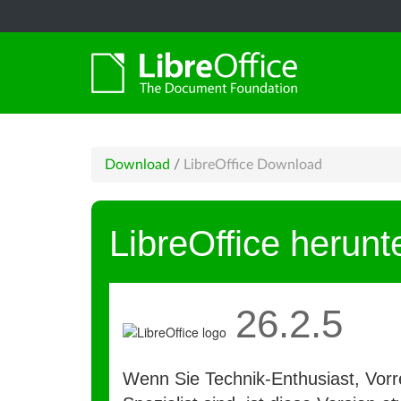
Download
/
LibreOffice Download
LibreOffice herunt
26.2.5
Wenn Sie Technik-Enthusiast, Vorre