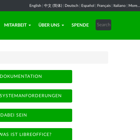
English
|
中文 (简体)
|
Deutsch
|
Español
|
Français
|
Italiano
|
More...
MITARBEIT
ÜBER UNS
SPENDE
DOKUMENTATION
SYSTEMANFORDERUNGEN
DABEI SEIN
WAS IST LIBREOFFICE?