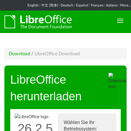
English
|
中文 (简体)
|
Deutsch
|
Español
|
Français
|
Italiano
|
More...
Download
/
LibreOffice Download
LibreOffice
herunterladen
Wählen Sie Ihr
26.2.5
Betriebssystem: