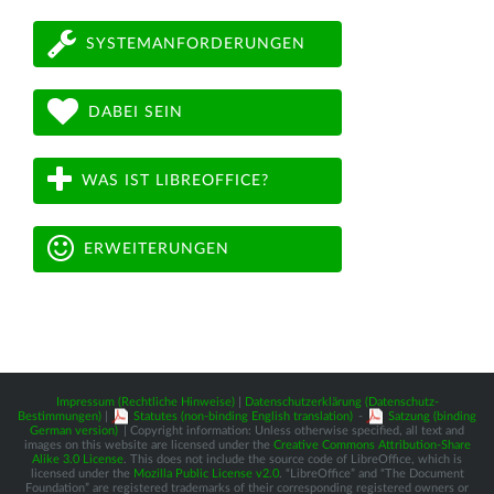
SYSTEMANFORDERUNGEN
DABEI SEIN
WAS IST LIBREOFFICE?
ERWEITERUNGEN
Impressum (Rechtliche Hinweise)
|
Datenschutzerklärung (Datenschutz-
Bestimmungen)
|
Statutes (non-binding English translation)
-
Satzung (binding
German version)
| Copyright information: Unless otherwise specified, all text and
images on this website are licensed under the
Creative Commons Attribution-Share
Alike 3.0 License
. This does not include the source code of LibreOffice, which is
licensed under the
Mozilla Public License v2.0
. “LibreOffice” and “The Document
Foundation” are registered trademarks of their corresponding registered owners or