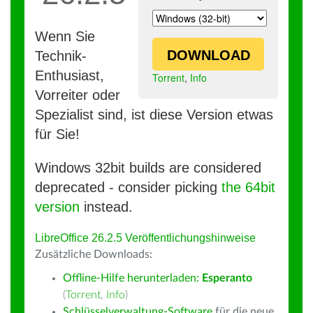
Wenn Sie
DOWNLOAD
Technik-
Enthusiast,
Torrent
,
Info
Vorreiter oder
Spezialist sind, ist diese Version etwas
für Sie!
Windows 32bit builds are considered
deprecated - consider picking
the 64bit
version
instead.
LibreOffice 26.2.5 Veröffentlichungshinweise
Zusätzliche Downloads:
Offline-Hilfe herunterladen:
Esperanto
(
Torrent
,
Info
)
Schlüsselverwaltung-Software
für die neue