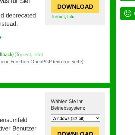
was für Sie!
DOWNLOAD
ed deprecated -
Torrent
,
Info
nstead.
e
llback)
(
Torrent
,
Info
)
 neue Funktion OpenPGP (externe Seite)
Wählen Sie Ihr
Betriebssystem:
mensumfeld
iver Benutzer
DOWNLOAD