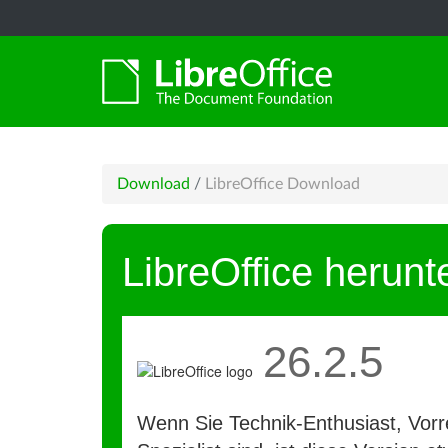
Download
/
LibreOffice Download
LibreOffice herunt
26.2.5
Wenn Sie Technik-Enthusiast, Vorre