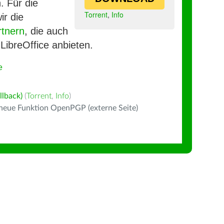
. Für die
Torrent
,
Info
ir die
rtnern
, die auch
LibreOffice anbieten.
e
llback)
(
Torrent
,
Info
)
 neue Funktion OpenPGP (externe Seite)