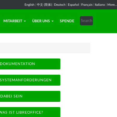
English
|
中文 (简体)
|
Deutsch
|
Español
|
Français
|
Italiano
|
More...
MITARBEIT
ÜBER UNS
SPENDE
DOKUMENTATION
SYSTEMANFORDERUNGEN
DABEI SEIN
WAS IST LIBREOFFICE?