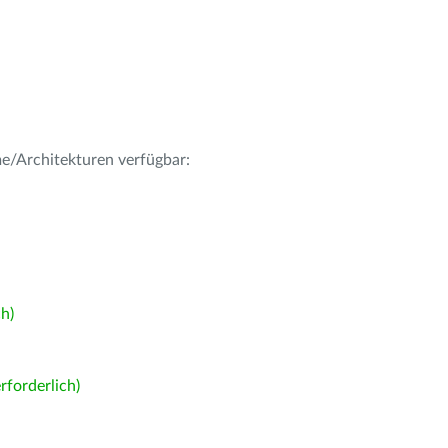
me/Architekturen verfügbar:
h)
forderlich)