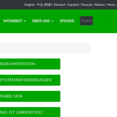
English
|
中文 (简体)
|
Deutsch
|
Español
|
Français
|
Italiano
|
More...
MITARBEIT
ÜBER UNS
SPENDE
DOKUMENTATION
SYSTEMANFORDERUNGEN
DABEI SEIN
WAS IST LIBREOFFICE?