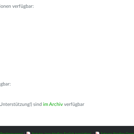
ionen verfügbar:
gbar:
 Unterstützung!) sind
im Archiv
verfügbar
z-Bestimmungen)
|
Statutes (non-binding English translation)
-
Satzung (binding Germ