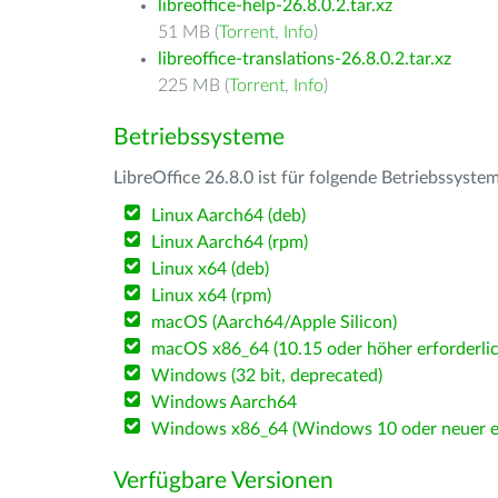
libreoffice-help-26.8.0.2.tar.xz
51 MB (
Torrent
,
Info
)
libreoffice-translations-26.8.0.2.tar.xz
225 MB (
Torrent
,
Info
)
Betriebssysteme
LibreOffice 26.8.0 ist für folgende Betriebssyste
Linux Aarch64 (deb)
Linux Aarch64 (rpm)
Linux x64 (deb)
Linux x64 (rpm)
macOS (Aarch64/Apple Silicon)
macOS x86_64 (10.15 oder höher erforderlic
Windows (32 bit, deprecated)
Windows Aarch64
Windows x86_64 (Windows 10 oder neuer er
Verfügbare Versionen