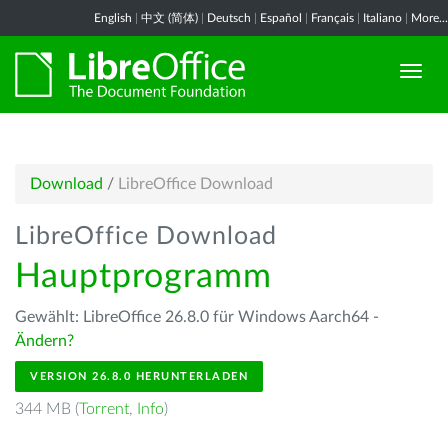
English
|
中文 (简体)
|
Deutsch
|
Español
|
Français
|
Italiano
|
More...
Download
/
LibreOffice Download
LibreOffice Download
Hauptprogramm
Gewählt: LibreOffice 26.8.0 für Windows Aarch64 -
Ändern?
VERSION 26.8.0 HERUNTERLADEN
344 MB (
Torrent
,
Info
)