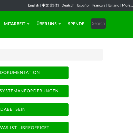
English
|
中文 (简体)
|
Deutsch
|
Español
|
Français
|
Italiano
|
More...
MITARBEIT
ÜBER UNS
SPENDE
DOKUMENTATION
SYSTEMANFORDERUNGEN
DABEI SEIN
WAS IST LIBREOFFICE?