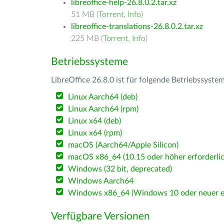
libreoffice-help-26.8.0.2.tar.xz
51 MB (
Torrent
,
Info
)
libreoffice-translations-26.8.0.2.tar.xz
225 MB (
Torrent
,
Info
)
Betriebssysteme
LibreOffice 26.8.0 ist für folgende Betriebssyste
Linux Aarch64 (deb)
Linux Aarch64 (rpm)
Linux x64 (deb)
Linux x64 (rpm)
macOS (Aarch64/Apple Silicon)
macOS x86_64 (10.15 oder höher erforderlic
Windows (32 bit, deprecated)
Windows Aarch64
Windows x86_64 (Windows 10 oder neuer er
Verfügbare Versionen