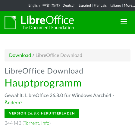
English
|
中文 (简体)
|
Deutsch
|
Español
|
Français
|
Italiano
|
More...
Download
/
LibreOffice Download
LibreOffice Download
Hauptprogramm
Gewählt: LibreOffice 26.8.0 für Windows Aarch64 -
Ändern?
VERSION 26.8.0 HERUNTERLADEN
344 MB (
Torrent
,
Info
)