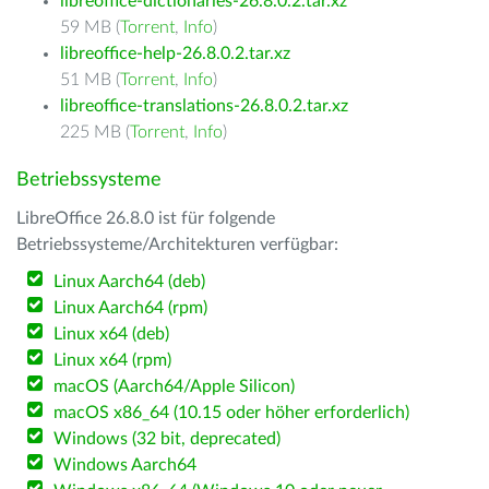
libreoffice-dictionaries-26.8.0.2.tar.xz
59 MB (
Torrent
,
Info
)
libreoffice-help-26.8.0.2.tar.xz
51 MB (
Torrent
,
Info
)
libreoffice-translations-26.8.0.2.tar.xz
225 MB (
Torrent
,
Info
)
Betriebssysteme
LibreOffice 26.8.0 ist für folgende
Betriebssysteme/Architekturen verfügbar:
Linux Aarch64 (deb)
Linux Aarch64 (rpm)
Linux x64 (deb)
Linux x64 (rpm)
macOS (Aarch64/Apple Silicon)
macOS x86_64 (10.15 oder höher erforderlich)
Windows (32 bit, deprecated)
Windows Aarch64