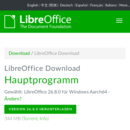
English
|
中文 (简体)
|
Deutsch
|
Español
|
Français
|
Italiano
|
More...
Download
/
LibreOffice Download
LibreOffice Download
Hauptprogramm
Gewählt: LibreOffice 26.8.0 für Windows Aarch64 -
Ändern?
VERSION 26.8.0 HERUNTERLADEN
344 MB (
Torrent
,
Info
)