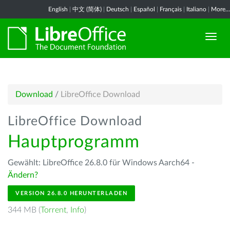
English
|
中文 (简体)
|
Deutsch
|
Español
|
Français
|
Italiano
|
More...
Download
/
LibreOffice Download
LibreOffice Download
Hauptprogramm
Gewählt: LibreOffice 26.8.0 für Windows Aarch64 -
Ändern?
VERSION 26.8.0 HERUNTERLADEN
344 MB (
Torrent
,
Info
)