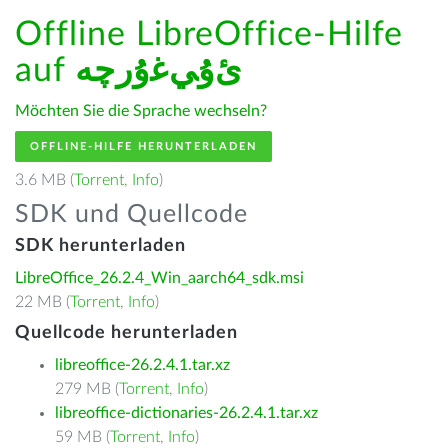
Offline LibreOffice-Hilfe
auf
ﺉۇﻲﻏۇﺭچە
Möchten Sie die Sprache wechseln?
OFFLINE-HILFE HERUNTERLADEN
3.6 MB (
Torrent
,
Info
)
SDK und Quellcode
SDK herunterladen
LibreOffice_26.2.4_Win_aarch64_sdk.msi
22 MB (
Torrent
,
Info
)
Quellcode herunterladen
libreoffice-26.2.4.1.tar.xz
279 MB (
Torrent
,
Info
)
libreoffice-dictionaries-26.2.4.1.tar.xz
59 MB (
Torrent
,
Info
)