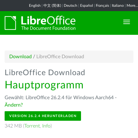
English
|
中文 (简体)
|
Deutsch
|
Español
|
Français
|
Italiano
|
More...
Download
/
LibreOffice Download
LibreOffice Download
Hauptprogramm
Gewählt: LibreOffice 26.2.4 für Windows Aarch64 -
Ändern?
VERSION 26.2.4 HERUNTERLADEN
342 MB (
Torrent
,
Info
)