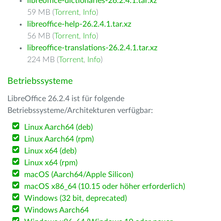
libreoffice-dictionaries-26.2.4.1.tar.xz
59 MB (
Torrent
,
Info
)
libreoffice-help-26.2.4.1.tar.xz
56 MB (
Torrent
,
Info
)
libreoffice-translations-26.2.4.1.tar.xz
224 MB (
Torrent
,
Info
)
Betriebssysteme
LibreOffice 26.2.4 ist für folgende
Betriebssysteme/Architekturen verfügbar:
Linux Aarch64 (deb)
Linux Aarch64 (rpm)
Linux x64 (deb)
Linux x64 (rpm)
macOS (Aarch64/Apple Silicon)
macOS x86_64 (10.15 oder höher erforderlich)
Windows (32 bit, deprecated)
Windows Aarch64