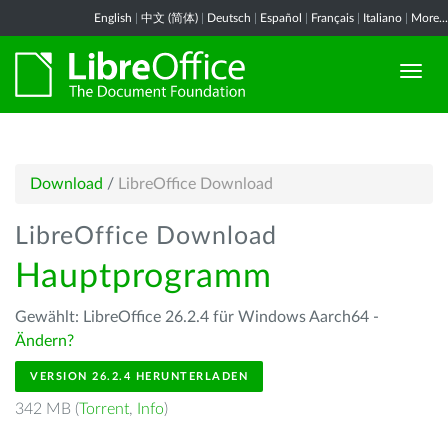
English
|
中文 (简体)
|
Deutsch
|
Español
|
Français
|
Italiano
|
More...
Download
/
LibreOffice Download
LibreOffice Download
Hauptprogramm
Gewählt: LibreOffice 26.2.4 für Windows Aarch64 -
Ändern?
VERSION 26.2.4 HERUNTERLADEN
342 MB (
Torrent
,
Info
)