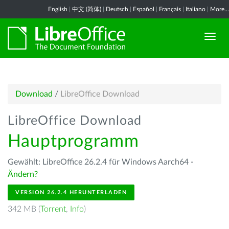
English
|
中文 (简体)
|
Deutsch
|
Español
|
Français
|
Italiano
|
More...
Download
/
LibreOffice Download
LibreOffice Download
Hauptprogramm
Gewählt: LibreOffice 26.2.4 für Windows Aarch64 -
Ändern?
VERSION 26.2.4 HERUNTERLADEN
342 MB (
Torrent
,
Info
)