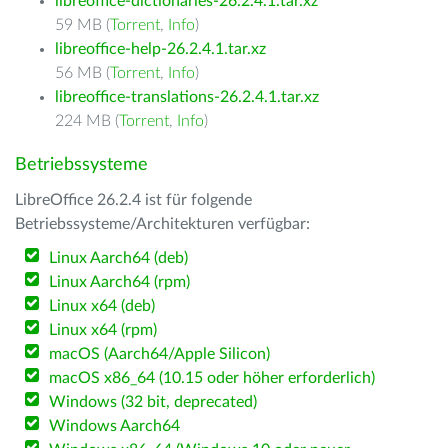
libreoffice-dictionaries-26.2.4.1.tar.xz
59 MB (
Torrent
,
Info
)
libreoffice-help-26.2.4.1.tar.xz
56 MB (
Torrent
,
Info
)
libreoffice-translations-26.2.4.1.tar.xz
224 MB (
Torrent
,
Info
)
Betriebssysteme
LibreOffice 26.2.4 ist für folgende
Betriebssysteme/Architekturen verfügbar:
Linux Aarch64 (deb)
Linux Aarch64 (rpm)
Linux x64 (deb)
Linux x64 (rpm)
macOS (Aarch64/Apple Silicon)
macOS x86_64 (10.15 oder höher erforderlich)
Windows (32 bit, deprecated)
Windows Aarch64