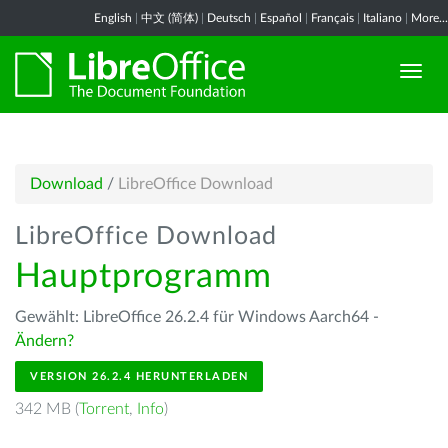
English
|
中文 (简体)
|
Deutsch
|
Español
|
Français
|
Italiano
|
More...
Download
/
LibreOffice Download
LibreOffice Download
Hauptprogramm
Gewählt: LibreOffice 26.2.4 für Windows Aarch64 -
Ändern?
VERSION 26.2.4 HERUNTERLADEN
342 MB (
Torrent
,
Info
)