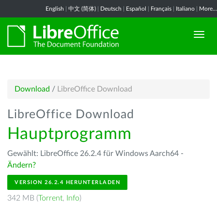
English
|
中文 (简体)
|
Deutsch
|
Español
|
Français
|
Italiano
|
More...
Download
/
LibreOffice Download
LibreOffice Download
Hauptprogramm
Gewählt: LibreOffice 26.2.4 für Windows Aarch64 -
Ändern?
VERSION 26.2.4 HERUNTERLADEN
342 MB (
Torrent
,
Info
)