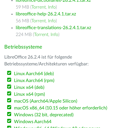
libreoffice-dictionaries-26.2.4.1.tar.xz
59 MB (
Torrent
,
Info
)
libreoffice-help-26.2.4.1.tar.xz
56 MB (
Torrent
,
Info
)
libreoffice-translations-26.2.4.1.tar.xz
224 MB (
Torrent
,
Info
)
Betriebssysteme
LibreOffice 26.2.4 ist für folgende
Betriebssysteme/Architekturen verfügbar:
Linux Aarch64 (deb)
Linux Aarch64 (rpm)
Linux x64 (deb)
Linux x64 (rpm)
macOS (Aarch64/Apple Silicon)
macOS x86_64 (10.15 oder höher erforderlich)
Windows (32 bit, deprecated)
Windows Aarch64