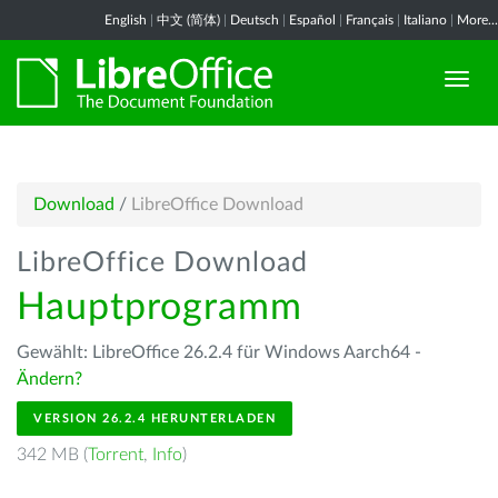
English
|
中文 (简体)
|
Deutsch
|
Español
|
Français
|
Italiano
|
More...
Download
/
LibreOffice Download
LibreOffice Download
Hauptprogramm
Gewählt: LibreOffice 26.2.4 für Windows Aarch64 -
Ändern?
VERSION 26.2.4 HERUNTERLADEN
342 MB (
Torrent
,
Info
)